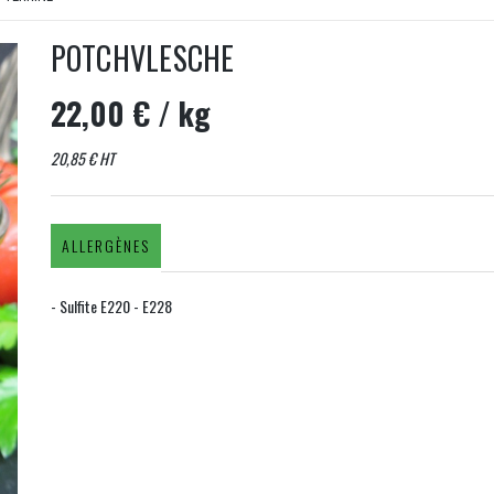
POTCHVLESCHE
22,00 €
/ kg
20,85 € HT
ALLERGÈNES
- Sulfite E220 - E228