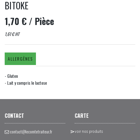
BITOKE
1,70 €
/ Pièce
1,61 € HT
ALLERGÈNES
- Gluten
- Lait y compris le lactose
CONTACT
CARTE
contact@lecomtetraiteur.fr
voir nos produits