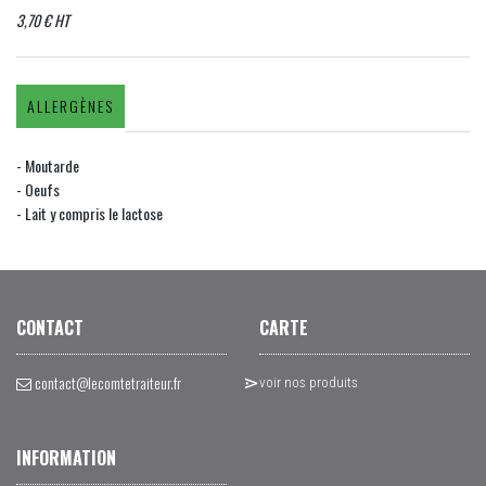
3,70 € HT
ALLERGÈNES
- Moutarde
- Oeufs
- Lait y compris le lactose
CONTACT
CARTE
contact@lecomtetraiteur.fr
voir nos produits
INFORMATION