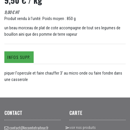
9,50 €
/ kg
9,00 € HT
Produit vendu à l'unité. Poids moyen : 850 g
un beau morceau de plat de cote accompagne de tout ses legumes de
bouillon aini que des pomme de terre vapeur
INFOS SUPP.
piquer l'opercule et faire chauffer 3' au micro onde ou faire fondre dans
une casserole
CONTACT
CARTE
contact@lecomtetraiteur.fr
voir nos produits