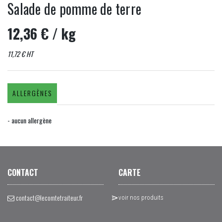
Salade de pomme de terre
12,36 €
/ kg
11,72 € HT
ALLERGÈNES
- aucun allergène
CONTACT
CARTE
contact@lecomtetraiteur.fr
voir nos produits