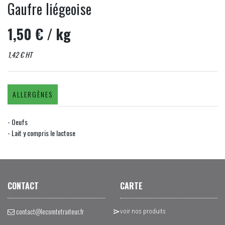
Gaufre liégeoise
1,50 €
/ kg
1,42 € HT
ALLERGÈNES
- Oeufs
- Lait y compris le lactose
CONTACT
CARTE
contact@lecomtetraiteur.fr
voir nos produits