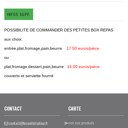
INFOS SUPP.
POSSIBILITE DE COMMANDER DES PETITES BOX REPAS
aux choix:
entrée,plat,fromage,pain,beurre
17.50 euros/pièce
ou
plat,fromage,dessert,pain,beurre
16.00 euros/pièce
couverts et serviette fournit
CONTACT
CARTE
contact@lecomtetraiteur.fr
voir nos produits