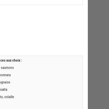
ces aux choix :
 saumons
bonnara
ognaise
biatta
o, volaille