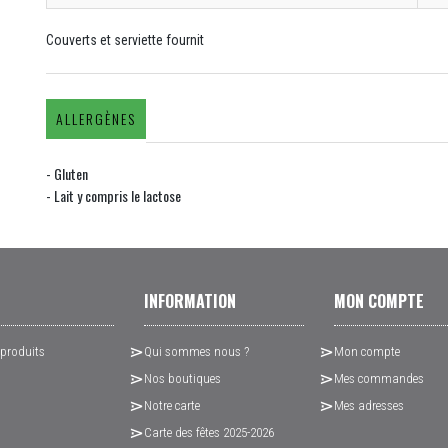
Couverts et serviette fournit
ALLERGÈNES
- Gluten
- Lait y compris le lactose
INFORMATION
MON COMPTE
 produits
Qui sommes nous ?
Mon compte
Nos boutiques
Mes commandes
Notre carte
Mes adresses
Carte des fêtes 2025-2026